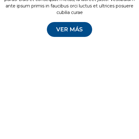
ante ipsum primis in faucibus orci luctus et ultrices posuere
cubilia curae
VER MÁS
Sed ac rhoncus metus. Nunc convallis commodo lacus, sed
blandit metus euismod vel. Nulla facilisi. Integer elementum
semper pulvinar. Integer neque neque, laoreet nec dapibus
ut, lacinia ut urna. Nulla sed magna eu justo placerat rhoncus.
Nullam vitae egestas urna. Suspendisse vehicula, velit a
fermentum facilisis, lorem ipsum iaculis mauris, blandit
blandit nisl nunc et dui. Donec eu nisl at massa tempus
sodales et porta felis. Aliquam dolor ligula, gravida quis
sagittis in, ultricies et nulla. Nunc aliquet auctor nunc, eu
scelerisque justo molestie sed. Curabitur hendrerit sodales
viverra.