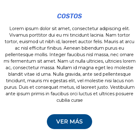
COSTOS
Lorem ipsum dolor sit amet, consectetur adipiscing elit.
Lorem ipsum dolor sit amet, consectetur adipiscing elit.
Lorem ipsum dolor sit amet, consectetur adipiscing elit.
Lorem ipsum dolor sit amet, consectetur adipiscing elit.
Vivamus porttitor dui eu mi tincidunt lacinia. Nam tortor
Vivamus porttitor dui eu mi tincidunt lacinia. Nam tortor
Vivamus porttitor dui eu mi tincidunt lacinia. Nam tortor
Vivamus porttitor dui eu mi tincidunt lacinia. Nam tortor
Lorem ipsum dolor sit amet, consectetur adipiscing elit.
tortor, euismod ut nibh id, laoreet auctor felis. Mauris at
tortor, euismod ut nibh id, laoreet auctor felis. Mauris at
tortor, euismod ut nibh id, laoreet auctor felis. Mauris at
tortor, euismod ut nibh id, laoreet auctor felis. Mauris at
Vivamus porttitor dui eu mi tincidunt lacinia. Nam tortor
arcu ac nisl efficitur finibus. Aenean bibendum purus eu
arcu ac nisl efficitur finibus. Aenean bibendum purus eu
arcu ac nisl efficitur finibus. Aenean bibendum purus eu
arcu ac nisl efficitur finibus. Aenean bibendum purus eu
tortor, euismod ut nibh id, laoreet auctor felis. Mauris at arcu
pellentesque mollis. Integer faucibus nisl massa, nec
pellentesque mollis. Integer faucibus nisl massa, nec
pellentesque mollis. Integer faucibus nisl massa, nec
pellentesque mollis. Integer faucibus nisl massa, nec
ac nisl efficitur finibus. Aenean bibendum purus eu
ornare mi fermentum sit amet. Nam ut nulla ultricies,
ornare mi fermentum sit amet. Nam ut nulla ultricies,
ornare mi fermentum sit amet. Nam ut nulla ultricies,
ornare mi fermentum sit amet. Nam ut nulla ultricies,
pellentesque mollis. Integer faucibus nisl massa, nec ornare
ultricies lorem ac, consectetur massa.
ultricies lorem ac, consectetur massa.
ultricies lorem ac, consectetur massa.
ultricies lorem ac, consectetur massa.
mi fermentum sit amet. Nam ut nulla ultricies, ultricies lorem
ac, consectetur massa. Nullam id magna eget leo molestie
blandit vitae id urna. Nulla gravida, ante sed pellentesque
tincidunt, mauris mi egestas elit, vel molestie nisi lacus non
purus. Duis et consequat metus, id laoreet justo. Vestibulum
ante ipsum primis in faucibus orci luctus et ultrices posuere
cubilia curae
VER MÁS
Lorem ipsum dolor sit amet, consectetur adipiscing elit.