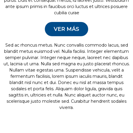
purus. Duis et consequat metus, id laoreet justo. Vestibulum
ante ipsum primis in faucibus orci luctus et ultrices posuere
cubilia curae
VER MÁS
Sed ac rhoncus metus. Nunc convallis commodo lacus, sed
blandit metus euismod vel. Nulla facilisi. Integer elementum
semper pulvinar. Integer neque neque, laoreet nec dapibus
ut, lacinia ut urna. Nulla sed magna eu justo placerat rhoncus.
Nullam vitae egestas urna. Suspendisse vehicula, velit a
fermentum facilisis, lorem ipsum iaculis mauris, blandit
blandit nisl nunc et dui. Donec eu nisl at massa tempus
sodales et porta felis. Aliquam dolor ligula, gravida quis
sagittis in, ultricies et nulla. Nunc aliquet auctor nunc, eu
scelerisque justo molestie sed. Curabitur hendrerit sodales
viverra.