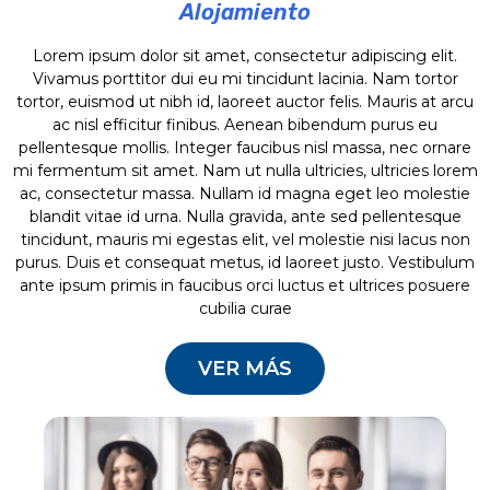
Alojamiento
Lorem ipsum dolor sit amet, consectetur adipiscing elit.
Lorem ipsum dolor sit amet, consectetur adipiscing elit.
Lorem ipsum dolor sit amet, consectetur adipiscing elit.
Lorem ipsum dolor sit amet, consectetur adipiscing elit.
Vivamus porttitor dui eu mi tincidunt lacinia. Nam tortor
Vivamus porttitor dui eu mi tincidunt lacinia. Nam tortor
Vivamus porttitor dui eu mi tincidunt lacinia. Nam tortor
Vivamus porttitor dui eu mi tincidunt lacinia. Nam tortor
Lorem ipsum dolor sit amet, consectetur adipiscing elit.
tortor, euismod ut nibh id, laoreet auctor felis. Mauris at
tortor, euismod ut nibh id, laoreet auctor felis. Mauris at
tortor, euismod ut nibh id, laoreet auctor felis. Mauris at
tortor, euismod ut nibh id, laoreet auctor felis. Mauris at
Vivamus porttitor dui eu mi tincidunt lacinia. Nam tortor
arcu ac nisl efficitur finibus. Aenean bibendum purus eu
arcu ac nisl efficitur finibus. Aenean bibendum purus eu
arcu ac nisl efficitur finibus. Aenean bibendum purus eu
arcu ac nisl efficitur finibus. Aenean bibendum purus eu
tortor, euismod ut nibh id, laoreet auctor felis. Mauris at arcu
pellentesque mollis. Integer faucibus nisl massa, nec
pellentesque mollis. Integer faucibus nisl massa, nec
pellentesque mollis. Integer faucibus nisl massa, nec
pellentesque mollis. Integer faucibus nisl massa, nec
ac nisl efficitur finibus. Aenean bibendum purus eu
ornare mi fermentum sit amet. Nam ut nulla ultricies,
ornare mi fermentum sit amet. Nam ut nulla ultricies,
ornare mi fermentum sit amet. Nam ut nulla ultricies,
ornare mi fermentum sit amet. Nam ut nulla ultricies,
pellentesque mollis. Integer faucibus nisl massa, nec ornare
ultricies lorem ac, consectetur massa.
ultricies lorem ac, consectetur massa.
ultricies lorem ac, consectetur massa.
ultricies lorem ac, consectetur massa.
mi fermentum sit amet. Nam ut nulla ultricies, ultricies lorem
ac, consectetur massa. Nullam id magna eget leo molestie
blandit vitae id urna. Nulla gravida, ante sed pellentesque
tincidunt, mauris mi egestas elit, vel molestie nisi lacus non
purus. Duis et consequat metus, id laoreet justo. Vestibulum
ante ipsum primis in faucibus orci luctus et ultrices posuere
cubilia curae
VER MÁS