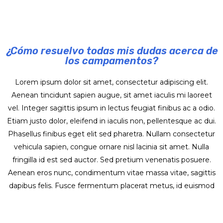
¿Cómo resuelvo todas mis dudas acerca de
los campamentos?
Lorem ipsum dolor sit amet, consectetur adipiscing elit.
Aenean tincidunt sapien augue, sit amet iaculis mi laoreet
vel. Integer sagittis ipsum in lectus feugiat finibus ac a odio.
Etiam justo dolor, eleifend in iaculis non, pellentesque ac dui.
Phasellus finibus eget elit sed pharetra. Nullam consectetur
vehicula sapien, congue ornare nisl lacinia sit amet. Nulla
fringilla id est sed auctor. Sed pretium venenatis posuere.
Aenean eros nunc, condimentum vitae massa vitae, sagittis
dapibus felis. Fusce fermentum placerat metus, id euismod
erat blandit eu. Pellentesque id massa scelerisque, cursus orci
vel, hendrerit ex. Suspendisse auctor sapien at iaculis efficitur.