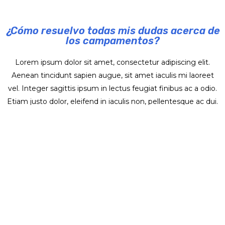
¿Cómo resuelvo todas mis dudas acerca de
los campamentos?
Lorem ipsum dolor sit amet, consectetur adipiscing elit.
Aenean tincidunt sapien augue, sit amet iaculis mi laoreet
vel. Integer sagittis ipsum in lectus feugiat finibus ac a odio.
Etiam justo dolor, eleifend in iaculis non, pellentesque ac dui.
Phasellus finibus eget elit sed pharetra. Nullam consectetur
vehicula sapien, congue ornare nisl lacinia sit amet. Nulla
fringilla id est sed auctor. Sed pretium venenatis posuere.
Aenean eros nunc, condimentum vitae massa vitae, sagittis
dapibus felis. Fusce fermentum placerat metus, id euismod
erat blandit eu. Pellentesque id massa scelerisque, cursus orci
vel, hendrerit ex. Suspendisse auctor sapien at iaculis efficitur.
Suspendisse semper non dui sit amet iaculis. Proin ut
malesuada eros, quis semper diam. Cras dapibus vehicula