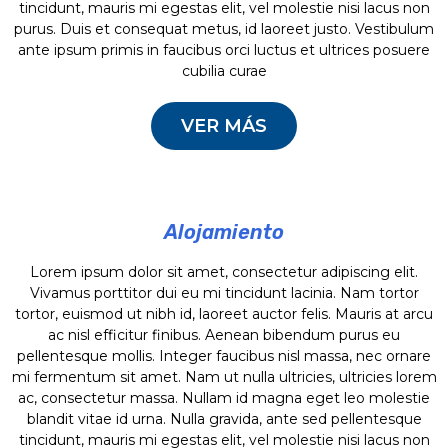
tincidunt, mauris mi egestas elit, vel molestie nisi lacus non
purus. Duis et consequat metus, id laoreet justo. Vestibulum
ante ipsum primis in faucibus orci luctus et ultrices posuere
cubilia curae
VER MÁS
Alojamiento
Lorem ipsum dolor sit amet, consectetur adipiscing elit.
Lorem ipsum dolor sit amet, consectetur adipiscing elit.
Lorem ipsum dolor sit amet, consectetur adipiscing elit.
Lorem ipsum dolor sit amet, consectetur adipiscing elit.
Vivamus porttitor dui eu mi tincidunt lacinia. Nam tortor
Vivamus porttitor dui eu mi tincidunt lacinia. Nam tortor
Vivamus porttitor dui eu mi tincidunt lacinia. Nam tortor
Vivamus porttitor dui eu mi tincidunt lacinia. Nam tortor
Lorem ipsum dolor sit amet, consectetur adipiscing elit.
tortor, euismod ut nibh id, laoreet auctor felis. Mauris at
tortor, euismod ut nibh id, laoreet auctor felis. Mauris at
tortor, euismod ut nibh id, laoreet auctor felis. Mauris at
tortor, euismod ut nibh id, laoreet auctor felis. Mauris at
Vivamus porttitor dui eu mi tincidunt lacinia. Nam tortor
arcu ac nisl efficitur finibus. Aenean bibendum purus eu
arcu ac nisl efficitur finibus. Aenean bibendum purus eu
arcu ac nisl efficitur finibus. Aenean bibendum purus eu
arcu ac nisl efficitur finibus. Aenean bibendum purus eu
tortor, euismod ut nibh id, laoreet auctor felis. Mauris at arcu
pellentesque mollis. Integer faucibus nisl massa, nec
pellentesque mollis. Integer faucibus nisl massa, nec
pellentesque mollis. Integer faucibus nisl massa, nec
pellentesque mollis. Integer faucibus nisl massa, nec
ac nisl efficitur finibus. Aenean bibendum purus eu
ornare mi fermentum sit amet. Nam ut nulla ultricies,
ornare mi fermentum sit amet. Nam ut nulla ultricies,
ornare mi fermentum sit amet. Nam ut nulla ultricies,
ornare mi fermentum sit amet. Nam ut nulla ultricies,
pellentesque mollis. Integer faucibus nisl massa, nec ornare
ultricies lorem ac, consectetur massa.
ultricies lorem ac, consectetur massa.
ultricies lorem ac, consectetur massa.
ultricies lorem ac, consectetur massa.
mi fermentum sit amet. Nam ut nulla ultricies, ultricies lorem
ac, consectetur massa. Nullam id magna eget leo molestie
blandit vitae id urna. Nulla gravida, ante sed pellentesque
tincidunt, mauris mi egestas elit, vel molestie nisi lacus non