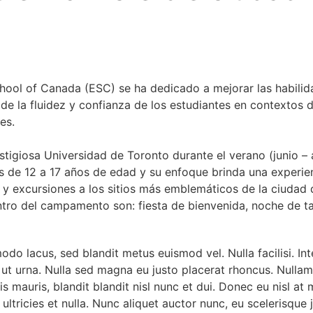
hool of Canada (ESC) se ha dedicado a mejorar las habilid
 de la fluidez y confianza de los estudiantes en contextos d
es.
igiosa Universidad de Toronto durante el verano (junio – a
s de 12 a 17 años de edad y su enfoque brinda una experie
 y excursiones a los sitios más emblemáticos de la ciudad
ntro del campamento son: fiesta de bienvenida, noche de tal
o lacus, sed blandit metus euismod vel. Nulla facilisi. In
 ut urna. Nulla sed magna eu justo placerat rhoncus. Nullam
lis mauris, blandit blandit nisl nunc et dui. Donec eu nisl at
, ultricies et nulla. Nunc aliquet auctor nunc, eu scelerisque