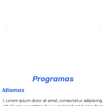
tortor, euismod ut nibh id, laoreet auctor felis. Nullam
consequat at, vulputate vitae massa. Vivamus sagittis
hendrerit ut neque in, suscipit feugiat eros.
eleifend facilisis velit. In dolor tortor, semper sed
scelerisque massa eu dapibus. Vivamus nisi diam,
consequat at, vulputate vitae massa. Vivamus sagittis
hendrerit ut neque in, suscipit feugiat eros.
scelerisque massa eu dapibus. Vivamus nisi diam,
hendrerit ut neque in, suscipit feugiat eros.
Programas
Idiomas
Lorem ipsum dolor sit amet, consectetur adipiscing