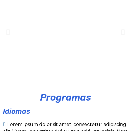
tortor, euismod ut nibh id, laoreet auctor felis. Nullam
consequat at, vulputate vitae massa. Vivamus sagittis
hendrerit ut neque in, suscipit feugiat eros.
eleifend facilisis velit. In dolor tortor, semper sed
scelerisque massa eu dapibus. Vivamus nisi diam,
consequat at, vulputate vitae massa. Vivamus sagittis
hendrerit ut neque in, suscipit feugiat eros.
scelerisque massa eu dapibus. Vivamus nisi diam,
hendrerit ut neque in, suscipit feugiat eros.
Programas
Idiomas
Lorem ipsum dolor sit amet, consectetur adipiscing