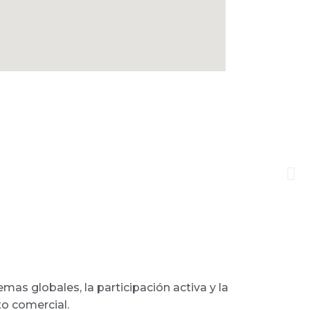
t, Greystone College Vancouver brinda a
 variedad de sitios de interés y
ntretenimiento a sus alrededores, como
uver, la Biblioteca Pública, el centro
o el mirador de Vancouver Lookout.
as globales, la participación activa y la
to comercial.