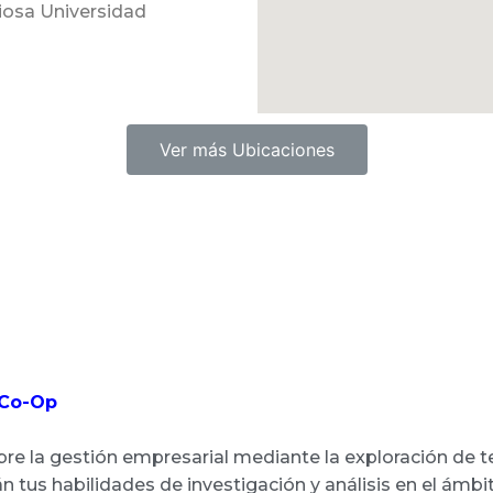
giosa Universidad
Ver más Ubicaciones
Montreal
Ubicado en Granville Stree
sus estudiantes una amplia
excelentes opciones de e
la Galería de Arte de Vanco
comercial Pacific Center 
 Co-Op
 la gestión empresarial mediante la exploración de tem
 tus habilidades de investigación y análisis en el ámbi