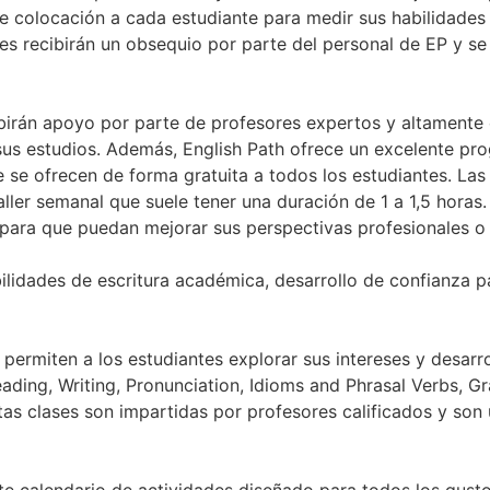
e colocación a cada estudiante para medir sus habilidades 
ntes recibirán un obsequio por parte del personal de EP y se
ibirán apoyo por parte de profesores expertos y altamente 
sus estudios. Además, English Path ofrece un excelente p
e se ofrecen de forma gratuita a todos los estudiantes. Las
ler semanal que suele tener una duración de 1 a 1,5 horas.
s para que puedan mejorar sus perspectivas profesionales o 
lidades de escritura académica, desarrollo de confianza p
 permiten a los estudiantes explorar sus intereses y desarro
eading, Writing, Pronunciation, Idioms and Phrasal Verbs, 
stas clases son impartidas por profesores calificados y s
te calendario de actividades diseñado para todos los gusto