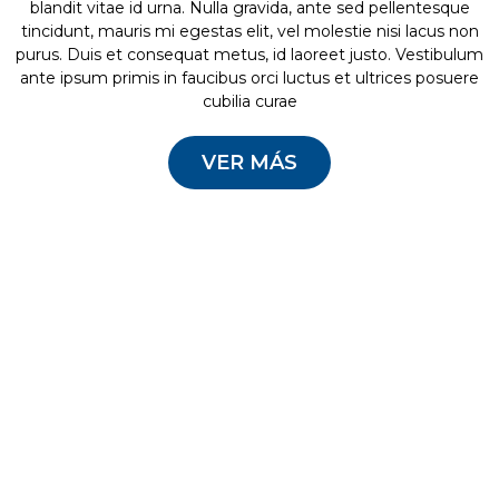
blandit vitae id urna. Nulla gravida, ante sed pellentesque
tincidunt, mauris mi egestas elit, vel molestie nisi lacus non
purus. Duis et consequat metus, id laoreet justo. Vestibulum
ante ipsum primis in faucibus orci luctus et ultrices posuere
cubilia curae
VER MÁS
Sed ac rhoncus metus. Nunc convallis commodo lacus, sed
blandit metus euismod vel. Nulla facilisi. Integer elementum
semper pulvinar. Integer neque neque, laoreet nec dapibus
ut, lacinia ut urna. Nulla sed magna eu justo placerat rhoncus.
Nullam vitae egestas urna. Suspendisse vehicula, velit a
fermentum facilisis, lorem ipsum iaculis mauris, blandit
blandit nisl nunc et dui. Donec eu nisl at massa tempus
sodales et porta felis. Aliquam dolor ligula, gravida quis
sagittis in, ultricies et nulla. Nunc aliquet auctor nunc, eu
scelerisque justo molestie sed. Curabitur hendrerit sodales
viverra.