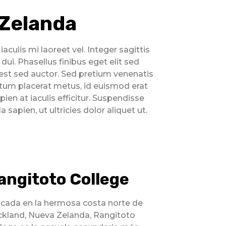
 Zelanda
culis mi laoreet vel. Integer sagittis
 dui. Phasellus finibus eget elit sed
d est sed auctor. Sed pretium venenatis
ntum placerat metus, id euismod erat
ien at iaculis efficitur. Suspendisse
apien, ut ultricies dolor aliquet ut.
angitoto College
cada en la hermosa costa norte de
kland, Nueva Zelanda, Rangitoto