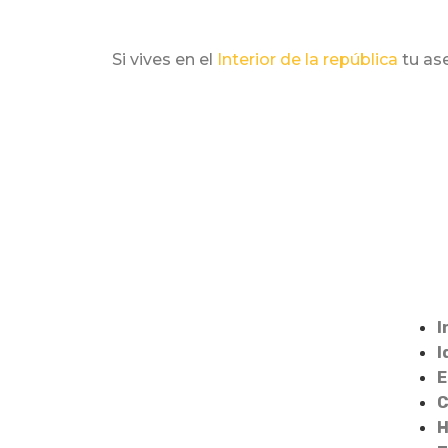
Si vives en el
Interior de la república
tu ase
I
I
E
C
H