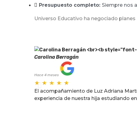
Zelanda 7
Zelanda 10
Presupuesto completo:
Siempre nos a
Lorem ipsum dolor sit amet, consectetu
Lorem ipsum dolor sit amet, consectetu
Universo Educativo ha negociado planes d
adipiscing elit. Ut elit tellus, luctus nec
adipiscing elit. Ut elit tellus, luctus nec
ullamcorper mattis, pulvinar dapibus leo
ullamcorper mattis, pulvinar dapibus leo
Ver Más
Ver Más
Carolina Berragán
Hace 4 meses
★
★
★
★
★
El acompañamiento de Luz Adriana Martín
experiencia de nuestra hija estudiando en 