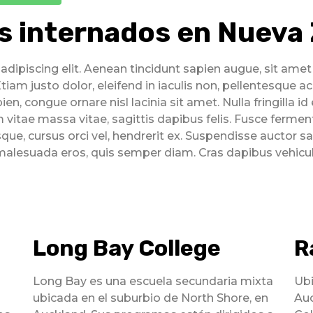
s internados en Nueva
ipiscing elit. Aenean tincidunt sapien augue, sit amet ia
tiam justo dolor, eleifend in iaculis non, pellentesque ac
en, congue ornare nisl lacinia sit amet. Nulla fringilla i
itae massa vitae, sagittis dapibus felis. Fusce ferme
ue, cursus orci vel, hendrerit ex. Suspendisse auctor sap
malesuada eros, quis semper diam. Cras dapibus vehicula s
Long Bay College
R
Long Bay es una escuela secundaria mixta
Ubi
ubicada en el suburbio de North Shore, en
Auc