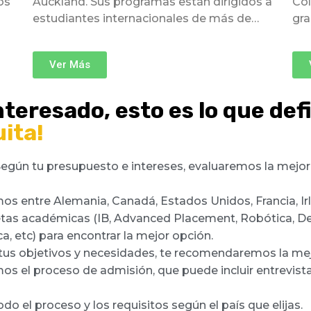
os
Auckland. Sus programas están dirigidos a
Col
estudiantes internacionales de más de…
gra
Ver Más
nteresado, esto es lo que de
ita!
egún tu presupuesto e intereses, evaluaremos la mejor o
os entre Alemania, Canadá, Estados Unidos, Francia, Irl
etas académicas (IB, Advanced Placement, Robótica, Deba
ica, etc) para encontrar la mejor opción.
us objetivos y necesidades, te recomendaremos la mej
os el proceso de admisión, que puede incluir entrevist
Internado de Nueva
Internado de Nueva
I
I
do el proceso y los requisitos según el país que elijas.