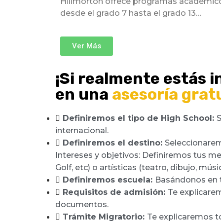
Hillmorton ofrece programas académic
desde el grado 7 hasta el grado 13…
Ver Más
¡Si realmente estás i
en una
asesoría gratu
Definiremos el tipo de High School:
S
internacional.
Definiremos el destino:
Seleccionarem
Intereses y objetivos: Definiremos tus m
Golf, etc) o artísticas (teatro, dibujo, mús
Definiremos escuela:
Basándonos en t
Requisitos de admisión:
Te explicarem
Internado de Nueva
Internado de Nueva
documentos.
Trámite Migratorio:
Te explicaremos to