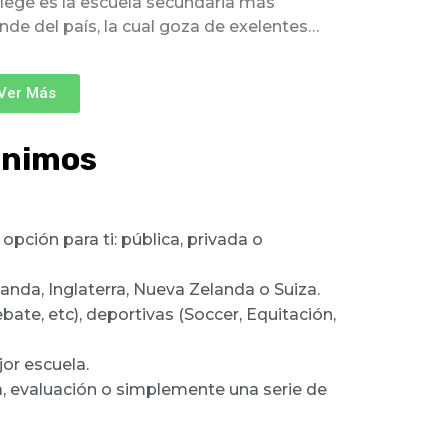
lege es la escuela secundaria más
nde del país, la cual goza de exelentes…
Ver Más
finimos
pción para ti: pública, privada o
anda, Inglaterra, Nueva Zelanda o Suiza.
te, etc), deportivas (Soccer, Equitación,
or escuela.
a, evaluación o simplemente una serie de
nternado de Nueva
nternado de Nueva